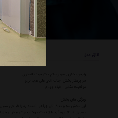
اتاق عمل
رئیس بخش
: سرکار خانم دکتر فریده انصاری
سر پرستار بخش
:جناب آقای علی عرب برزو
موقعیت مکانی
: طبقه چهارم
ویژگی های بخش:
این بخش مجهز به 6 اتاق جراحی استاندارد با طراحی مدرن و 6 تخت ریکاوری است .
- مجهز به اتاق پره آپ با 3 تخت جهت پذیرش بیماران قبل از عمل جراحی