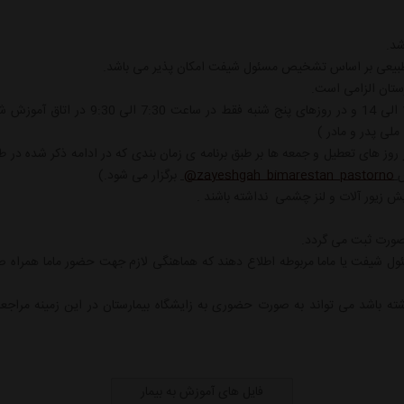
4. صدور گواهی ولادت فقط از ساعت7:30 الی 0
لی پدر و مادر )
ز روز های تعطیل و جمعه ها بر طبق برنامه ی زمان بندی که در ادامه ذکر شده در ط
س
zayeshgah_bimarestan_pastorno@
برگزار می شود.)
 مسئول شیفت یا ماما مربوطه اطلاع دهند که هماهنگی لازم جهت حضور ماما همر
ته باشد می تواند به صورت حضوری به زایشگاه بیمارستان در این زمینه مراجعه ن
فایل های آموزش به بیمار