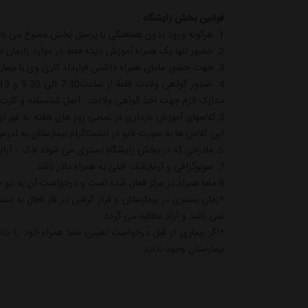
قوانین بخش زایشگاه :
1. هرگونه ورود بدون هماهنگی با پرسنل بخش ممنوع می باشد.
2. حضور تنها یک همراه آموزش دیده فقط در موارد زایمان طبیعی بر اساس تشخیص مسئول شیفت امکان پذیر می باشد.
3. جهت حضور مامای همراه داشتن قرارداد کاری وی با بیمارستان الزامی است.
مدارک لازم جهت اخذ گواهی ولادت : اصل شناسنامه و کارت م
5.کلاسهای آموزش بارداری در تمامی روز های هفته به غیر ا
این کلاس ها به صورت لایو در اینستاگرام بیمارستان به آدر
6. مادرانی که در بخش زایشگاه بستری می شوند لاک – آرایش زیور آلات و لنز چشمی نداشته باشند .
7. سونوگرافی و آزمایشات قبلی به همراه مادر باشد .
8.ماما همراه در مرکز فعال شده است و درخواست آن به دو صورت ثبت می گردد.
*زمان بستری در بیمارستان و قرار گرفتن در فاز فعال به
نمی باشد و آزاد مطالبه می گردد.
*اگر بیماری از قبل درخواست تعیین ماما همراه خود را داش
بیمارستان وجود ندارد.