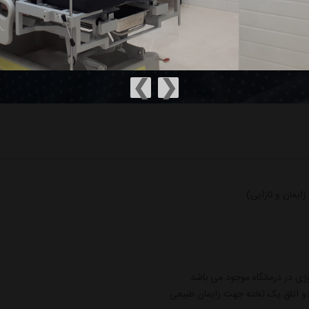
❮
❯
ایمان و نازایی)