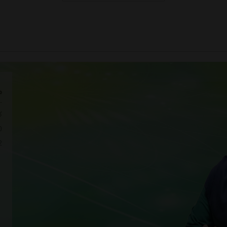
م
ک
10 سال ساب
2 سال سابقه کار