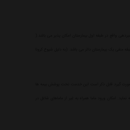
9:3 و 13 الی 14 و در روزهای پنج شنبه فقط در ساعت 7:30 الی 9:30 در اتاق آموزش شیردهی واقع در طبقه اول بیمارستان امکان پذیر می باشد.(
بقه منفی یک بیمارستان دائر می باشد. (به دلیل شیوع کرونا
اه صورت گیرد قابل ذکر است این خدمت تحت پوشش بیمه ها
ماید. امکان ورود ماما همراه به غیر از ماماهای شاغل در