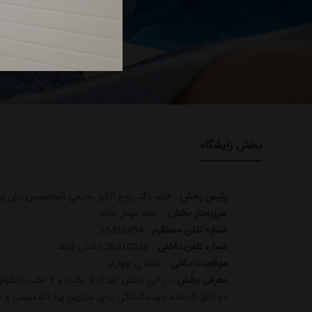
بخش زایشگاه
رئیس بخش
: خانم دکتر روح انگیز رحیمی (متخصص زنان و ز
سرپرستار بخش
: خانم مهناز عاقلتر
شماره تلفن مستقیم
: 38432454
شماره تلفن داخلی
: 38410246 داخلی 460
موقعیت مکانی
: طبقه ی چهارم
معرفی بخش
: در این بخش تعداد 9 تخت و 1 تخت ژنیکولوژی در درمانگاه موجود می باشد .
دو اتاق 2 تخته جهت آمادگی برای سزارین پره اکلامپسی و دو اتاق یک تخته جهت زایمان طبیعی