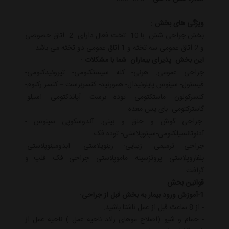
ویژگی های بخش
:
بخش جراحی شش با 10 تخت فعال دارای 2 اتاق خصوصی
و 2 اتاق عمومی سه تخته و 1 اتاق عمومی دو تخته می باشد .
این بخش پذیرای بیماران شما با مشکلات
:
جراحی عمومی: هرنی- کله سیستکتومی- تیروئیدکتومی-
فیستول- سینوس پایلونیدال- همورئید- کنسربرست – کنسر رکتوم-
کنسرکولون- ماستکتومی- توده برست- آپاندکتومی- اسیلو-
گاسترکتومی- بای پس معده
جراحی گوش و حلق و بینی: آندوسکوپی سینوس -
آدنوتانسیلکتومی-سپتوپلاستی- توده فک
جراحی ترمیمی- زیبایی: رینوپلاستی –ابدومینوپلاستی-
بلفاروپلاستی- پروتزسینه- ماموپلاستی- جراحی فک- فلپ و
گرافت
قوانین بخش
:
1-آموزش ورود بیمار به بخش قبل از جراحی
:
- از 8 ساعت قبل از عمل ناشتا باشید.
- حمام و شیو (اصلاح موهای زائد ناحیه عمل ) ناحیه عمل از